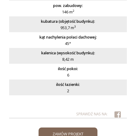
pow. zabudowy:
2
146 m
kubatura (objętość budynku):
3
953,7 m
kąt nachylenia połaci dachowej:
45°
kalenica (wysokość budynku):
8,42 m
ilość pokoi:
6
ilość łazienki:
2
ZAMÓW PROJEKT