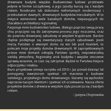
drewniane budynki wiejskie. Budownictwo ludowe przetrwało
jedynie w formie szczątkowej, a jego zasoby kurczą się z każdym
rokiem. Rozebrano lub dokonano niefortunnych modernizacji i
przekształceń dawnych, drewnianych budynków mieszkalnych. W to
miejsce wzniesiono wiele banalnych domów, niepasujących do
charakteru architektury regionalnej.
Pasjonuje mnie budownictwo ludowe, dlatego poprzez swoją pracę
chcę przyczynić się do zatrzymania procesu jego niszczenia, oraz
do powrotu drewnianej zabudowy w wiejskim krajobrazie. Bardzo
chętnie podejmuje się inwentaryzacji starych zabudowań. Jeżeli
marzą Państwo o własnym domu na wsi lub pod miastem, to
polecam moje projekty domów drewnianych. W zaprojektowanych
przeze mnie domach odnajdą Państwo spokój, niepowtarzalną
sielską atmosferę. Regionalny urok budynku i wiejskie otoczenie
sprawią wrażenie, że czas się zatrzymał. Będzie to Państwa miejsce
odpoczynku i relaksu.
Biuro projektowe istnieje na rynku od 2010 r. Już ponad dziesięć lat
pomagamy inwestorom spełniać ich marzenia o budowie
sielskiego, przytulnego domu drewnianego. Staramy się wychodzić
naprzeciw naszym klientom i spełniać ich oczekiwania. Nasza oferta
projektów domów z drewna w wiejskim stylu poszerza się z każdym
rokiem.
– Justyna Chojnowska