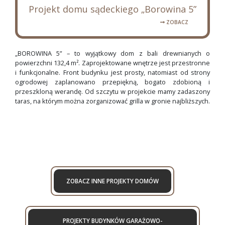
Projekt domu sądeckiego „Borowina 5”
ZOBACZ
„BOROWINA 5” – to wyjątkowy dom z bali drewnianych o
powierzchni 132,4 m². Zaprojektowane wnętrze jest przestronne
i funkcjonalne. Front budynku jest prosty, natomiast od strony
ogrodowej zaplanowano przepiękną, bogato zdobioną i
przeszkloną werandę. Od szczytu w projekcie mamy zadaszony
taras, na którym można zorganizować grilla w gronie najbliższych.
ZOBACZ INNE PROJEKTY DOMÓW
PROJEKTY BUDYNKÓW GARAŻOWO-