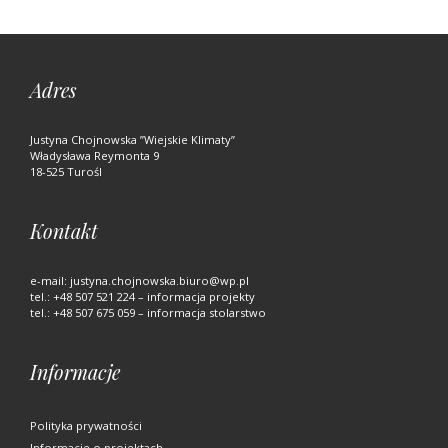
Adres
Justyna Chojnowska ”Wiejskie Klimaty”
Władysława Reymonta 9
18-525 Turośl
Kontakt
e-mail:
justyna.chojnowska.biuro@wp.pl
tel.:
+48 507 521 224
– informacja projekty
tel.:
+48 507 675 059
– informacja stolarstwo
Informacje
Polityka prywatności
Informacje o projektach