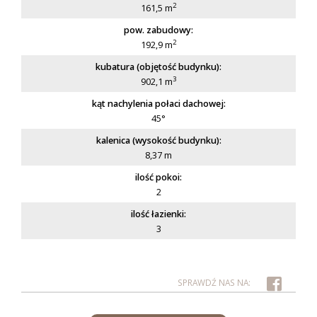
2
161,5 m
pow. zabudowy:
2
192,9 m
kubatura (objętość budynku):
3
902,1 m
kąt nachylenia połaci dachowej:
45°
kalenica (wysokość budynku):
8,37 m
ilość pokoi:
2
ilość łazienki:
3