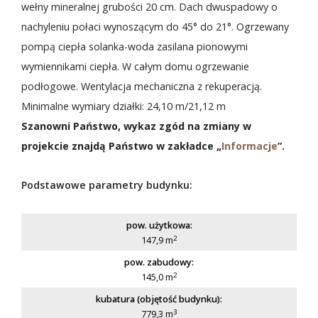
wełny mineralnej grubości 20 cm. Dach dwuspadowy o
nachyleniu połaci wynoszącym do 45° do 21°. Ogrzewany
pompą ciepła solanka-woda zasilana pionowymi
wymiennikami ciepła. W całym domu ogrzewanie
podłogowe. Wentylacja mechaniczna z rekuperacją.
Minimalne wymiary działki: 24,10 m/21,12 m
Szanowni Państwo, wykaz zgód na zmiany w
projekcie znajdą Państwo w zakładce „
Informacje
”.
Podstawowe parametry budynku:
pow. użytkowa:
2
147,9 m
pow. zabudowy:
2
145,0 m
kubatura (objętość budynku):
3
779,3 m