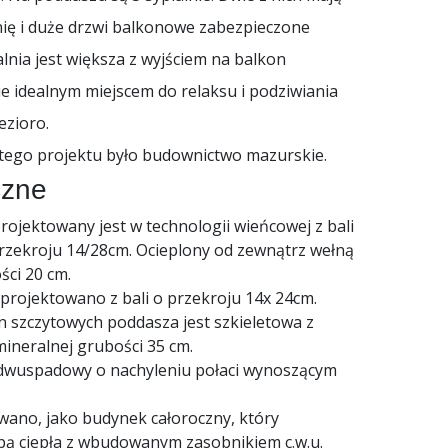
ię i duże drzwi balkonowe zabezpieczone
alnia jest większa z wyjściem na balkon
e idealnym miejscem do relaksu i podziwiania
ezioro.
a tego projektu było budownictwo mazurskie.
czne
ojektowany jest w technologii wieńcowej z bali
rzekroju 14/28cm. Ocieplony od zewnątrz wełną
ści 20 cm.
projektowano z bali o przekroju 14x 24cm.
n szczytowych poddasza jest szkieletowa z
 mineralnej grubości 35 cm.
dwuspadowy o nachyleniu połaci wynoszącym
ano, jako budynek całoroczny, który
 ciepła z wbudowanym zasobnikiem c.w.u.