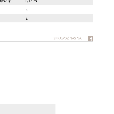
dynku):
8,16 m
4
2