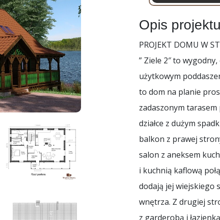
Opis projekt
PROJEKT DOMU W ST
” Ziele 2″ to wygodny
użytkowym poddaszem.
to dom na planie pro
zadaszonym tarasem 
działce z dużym spadk
balkon z prawej stro
salon z aneksem kuche
i kuchnią kaflową poł
dodają jej wiejskiego
wnętrza. Z drugiej s
z garderobą i łazienką