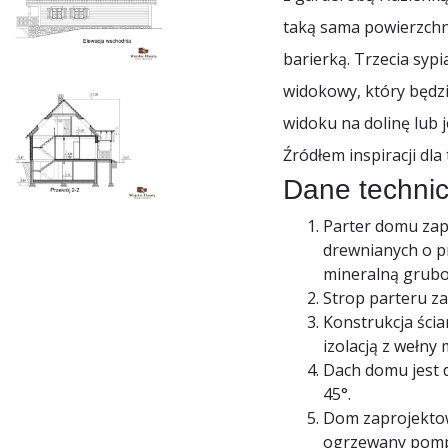
taką sama powierzchn
barierką. Trzecia sypi
widokowy, który będzi
widoku na dolinę lub j
Źródłem inspiracji dl
Dane techni
Parter domu zapr
drewnianych o p
mineralną grubo
Strop parteru za
Konstrukcja ścia
izolacją z wełny
Dach domu jest 
45°.
Dom zaprojektow
ogrzewany pompą