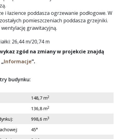
zą.
ze i łazience poddasza ogrzewanie podłogowe. W
pozostałych pomieszczeniach poddasza grzejniki.
wentylację grawitacyjną.
ałki: 26,44 m/20,74 m
wykaz zgód na zmiany w projekcie znajdą
 „
Informacje
”.
ry budynku:
2
148,7 m
2
136,8 m
3
dynku):
998,6 m
dachowej:
45°