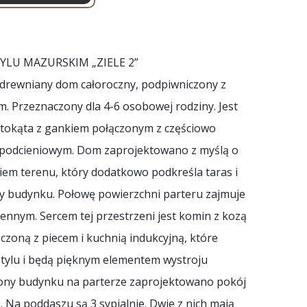
u
YLU MAZURSKIM „ZIELE 2”
, drewniany dom całoroczny, podpiwniczony z
 Przeznaczony dla 4-6 osobowej rodziny. Jest
stokąta z gankiem połączonym z częściowo
podcieniowym. Dom zaprojektowano z myślą o
iem terenu, który dodatkowo podkreśla taras i
ny budynku. Połowę powierzchni parteru zajmuje
nnym. Sercem tej przestrzeni jest komin z kozą
ączoną z piecem i kuchnią indukcyjną, które
 stylu i będą pięknym elementem wystroju
trony budynku na parterze zaprojektowano pokój
. Na poddaszu są 3 sypialnie. Dwie z nich mają