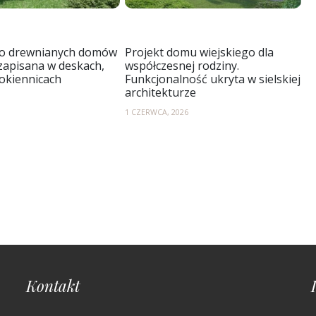
o drewnianych domów
Projekt domu wiejskiego dla
 zapisana w deskach,
współczesnej rodziny.
 okiennicach
Funkcjonalność ukryta w sielskiej
architekturze
1 CZERWCA, 2026
Kontakt