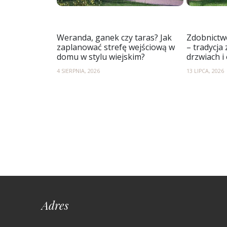
Weranda, ganek czy taras? Jak
Zdobnictw
zaplanować strefę wejściową w
– tradycja
domu w stylu wiejskim?
drzwiach i
4 SIERPNIA, 2026
13 LIPCA, 2026
Adres