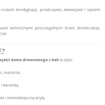
 rzutami kondygnacji, przekrojami, elewacjami i opisem
sami technicznymi poszczególnych branż (konstrukcja,
cze).
ć?
ojekt domu drewnianego z bali
w stylu:
i, mazurski,
i werandą,
i i minimalistyczną bryłą.